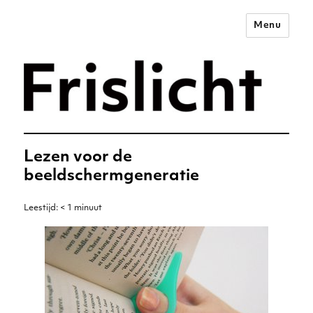
Menu
Merkstrategie voor het
digitale tijdperk –
Frislicht
Lezen voor de
beeldschermgeneratie
Leestijd:
< 1
minuut