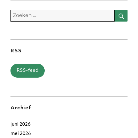
Zoe
Zoeken
naar:
RSS
RSS-feed
Archief
juni 2026
mei 2026