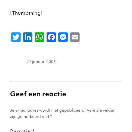
[Thumbthing]
T
Li
W
F
M
E
w
n
h
a
e
m
it
k
a
c
ss
ai
Auteur
Geplaatst
27 januari 2006
te
e
ts
e
e
l
op
r
dI
A
b
n
n
p
o
g
p
o
er
Geef een reactie
k
Je e-mailadres wordt niet gepubliceerd.
Vereiste velden
zijn gemarkeerd met
*
Reactie
*