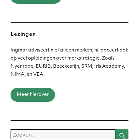
Lezingen
Ingmar adviseert niet alleen merken, hij doceert ook
op veel opleidingen over merkstrategie. Zoals
Nyenrode, EURIB, Beeckestijn, SRM, Iris Academy,
NIMA, en VEA.
Meer hierover
Zoe
Zoeken