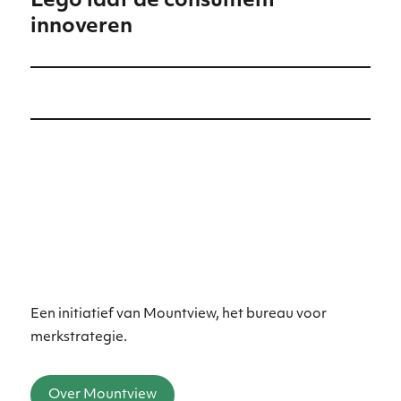
Lego laat de consument
Volgend
innoveren
bericht:
Een initiatief van Mountview, het bureau voor
merkstrategie.
Over Mountview