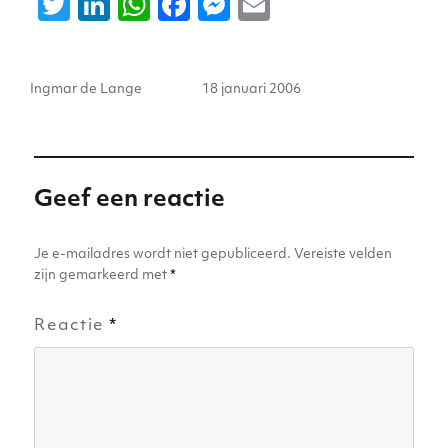
T
Li
W
F
M
E
w
n
h
a
e
m
it
k
a
c
ss
ai
Auteur
Geplaatst
Ingmar de Lange
18 januari 2006
te
e
ts
e
e
l
op
r
dI
A
b
n
n
p
o
g
p
o
er
Geef een reactie
k
Je e-mailadres wordt niet gepubliceerd.
Vereiste velden
zijn gemarkeerd met
*
Reactie
*