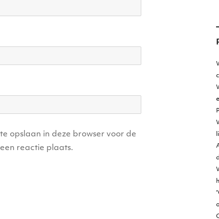
W
W
e
ite opslaan in deze browser voor de
l
A
een reactie plaats.
d
h
“
o