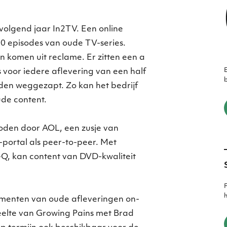
volgend jaar In2TV. Een online
0 episodes van oude TV-series.
en komen uit reclame. Er zitten een a
E
voor iedere aflevering van een half
b
den weggezapt. Zo kan het bedrijf
de content.
den door AOL, een zusje van
portal als peer-to-peer. Met
-Q, kan content van DVD-kwaliteit
F
h
gmenten van oude afleveringen on-
deelte van Growing Pains met Brad