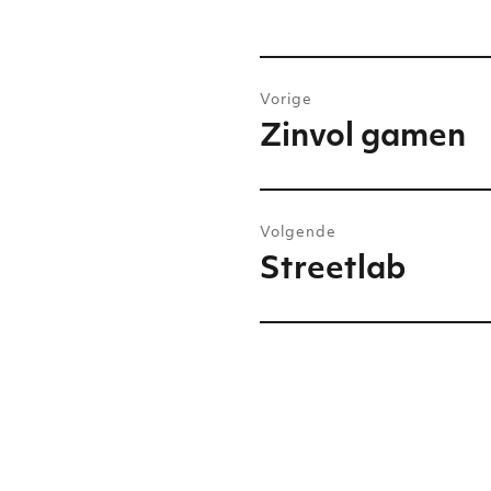
Bericht
Vorige
navigatie
Zinvol gamen
Vorig
bericht:
Volgende
Streetlab
Volgend
bericht: