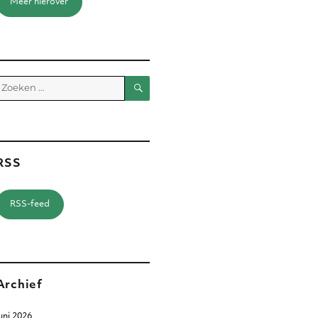
Meer hierover
Zoeken
Zoeken
aar:
RSS
RSS-feed
Archief
uni 2026