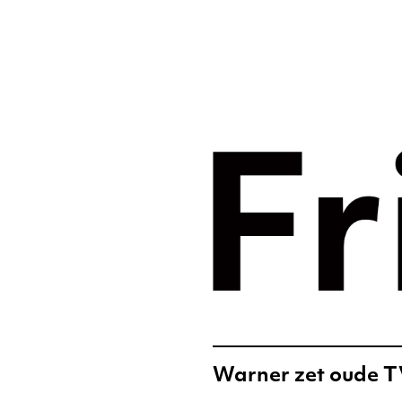
Merkst
digital
Frislic
Warner zet oude TV