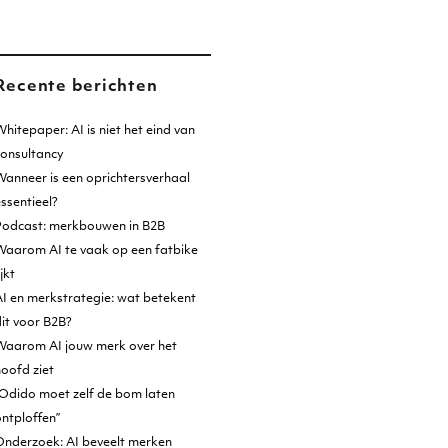
Recente berichten
hitepaper: AI is niet het eind van
consultancy
anneer is een oprichtersverhaal
ssentieel?
Podcast: merkbouwen in B2B
Waarom AI te vaak op een fatbike
ijkt
I en merkstrategie: wat betekent
it voor B2B?
Waarom AI jouw merk over het
oofd ziet
Odido moet zelf de bom laten
ntploffen”
Onderzoek: AI beveelt merken