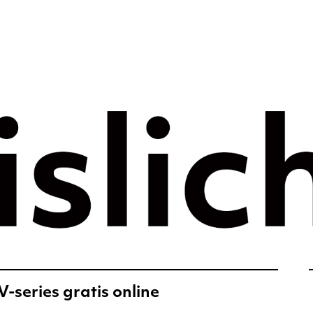
rategie voor 
e tijdperk –
ht
-series gratis online