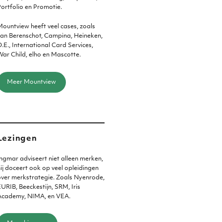
ortfolio en Promotie.
ountview heeft veel cases, zoals
an Berenschot, Campina, Heineken,
.E., International Card Services,
ar Child, elho en Mascotte.
Meer Mountview
Lezingen
ngmar adviseert niet alleen merken,
ij doceert ook op veel opleidingen
ver merkstrategie. Zoals Nyenrode,
URIB, Beeckestijn, SRM, Iris
Academy, NIMA, en VEA.