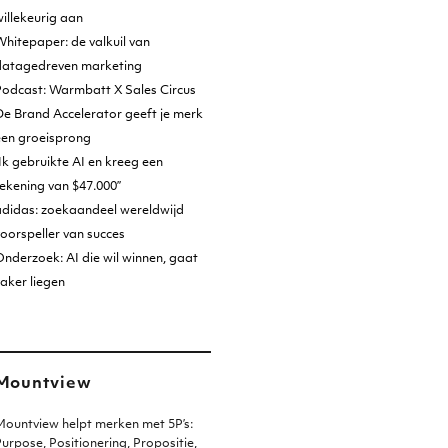
illekeurig aan
hitepaper: de valkuil van
datagedreven marketing
Podcast: Warmbatt X Sales Circus
e Brand Accelerator geeft je merk
een groeisprong
Ik gebruikte AI en kreeg een
ekening van $47.000”
adidas: zoekaandeel wereldwijd
oorspeller van succes
nderzoek: AI die wil winnen, gaat
aker liegen
Mountview
ountview helpt merken met 5P’s:
urpose, Positionering, Propositie,