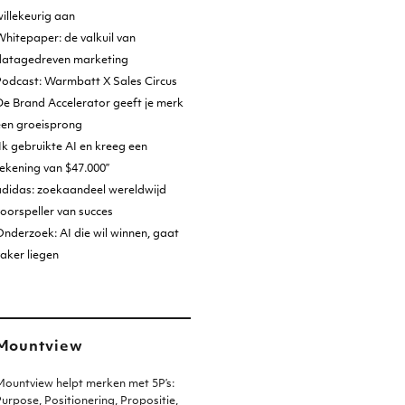
illekeurig aan
hitepaper: de valkuil van
datagedreven marketing
Podcast: Warmbatt X Sales Circus
e Brand Accelerator geeft je merk
een groeisprong
Ik gebruikte AI en kreeg een
ekening van $47.000”
adidas: zoekaandeel wereldwijd
oorspeller van succes
nderzoek: AI die wil winnen, gaat
aker liegen
Mountview
ountview helpt merken met 5P’s:
urpose, Positionering, Propositie,