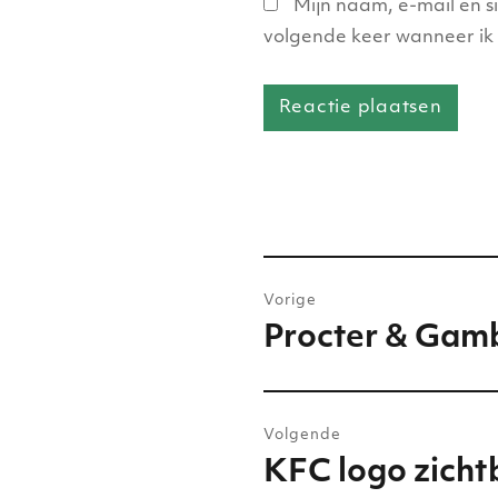
Mijn naam, e-mail en s
volgende keer wanneer ik 
Bericht
Vorige
navigatie
Procter & Gamb
Vorig
bericht:
Volgende
KFC logo zicht
Volgend