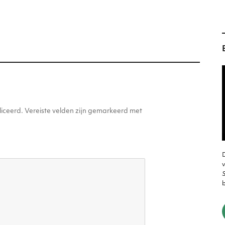
n
g
er
iceerd.
Vereiste velden zijn gemarkeerd met
D
v
S