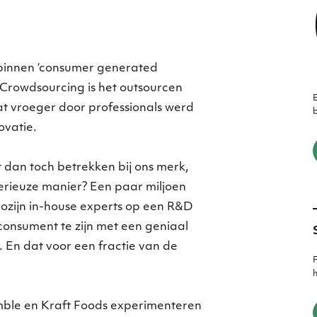
 binnen ‘consumer generated
 Crowdsourcing is het outsourcen
E
t vroeger door professionals werd
b
ovatie.
dan toch betrekken bij ons merk,
erieuze manier? Een paar miljoen
zijn in-house experts op een R&D
consument te zijn met een geniaal
. En dat voor een fractie van de
F
h
mble en Kraft Foods experimenteren