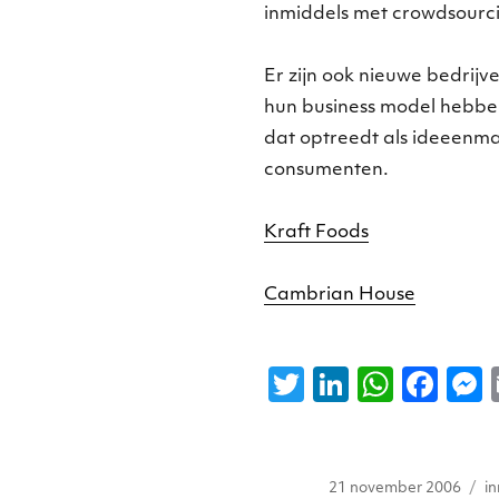
inmiddels met crowdsourc
Er zijn ook nieuwe bedrij
hun business model hebb
dat optreedt als ideeenma
consumenten.
Kraft Foods
Cambrian House
T
Li
W
F
w
n
h
a
it
k
a
c
s
Auteur
Geplaatst
T
te
e
ts
e
21 november 2006
i