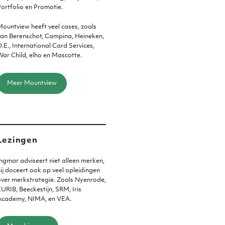
ortfolio en Promotie.
ountview heeft veel cases, zoals
an Berenschot, Campina, Heineken,
.E., International Card Services,
ar Child, elho en Mascotte.
Meer Mountview
Lezingen
ngmar adviseert niet alleen merken,
ij doceert ook op veel opleidingen
ver merkstrategie. Zoals Nyenrode,
URIB, Beeckestijn, SRM, Iris
Academy, NIMA, en VEA.