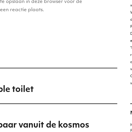
ite opslaan in deze browser voor de
w
een reactie plaats.
W
D
“
r
v
O
v
le toilet
baar vanuit de kosmos
M
P