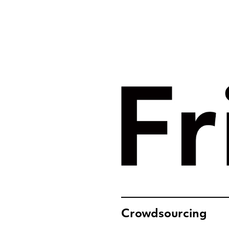
Merkst
digital
Frislic
Crowdsourcing