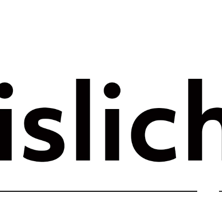
rategie voor 
e tijdperk –
ht