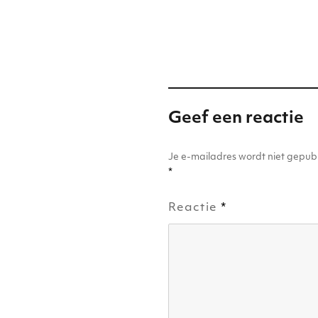
op
r
dI
A
b
n
p
o
p
o
k
Geef een reactie
Je e-mailadres wordt niet gepubl
*
Reactie
*