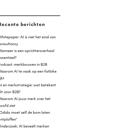
Recente berichten
hitepaper: AI is niet het eind van
consultancy
anneer is een oprichtersverhaal
ssentieel?
Podcast: merkbouwen in B2B
Waarom AI te vaak op een fatbike
ijkt
I en merkstrategie: wat betekent
it voor B2B?
Waarom AI jouw merk over het
oofd ziet
Odido moet zelf de bom laten
ntploffen”
Onderzoek: AI beveelt merken