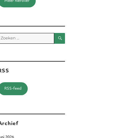
Meer hierover
Zoeken
Zoeken
aar:
RSS
RSS-feed
Archief
uni 2026