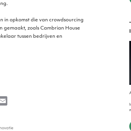
ing.
ven in opkomst die van crowdsourcing
en gemaakt, zoals Cambrian House
kelaar tussen bedrijven en
A
M
E
e
m
m
s
ai
ags
e
l
nnovatie