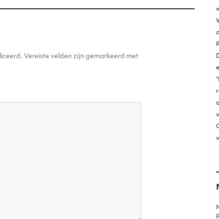
w
W
D
iceerd.
Vereiste velden zijn gemarkeerd met
“
r
v
O
v
M
P