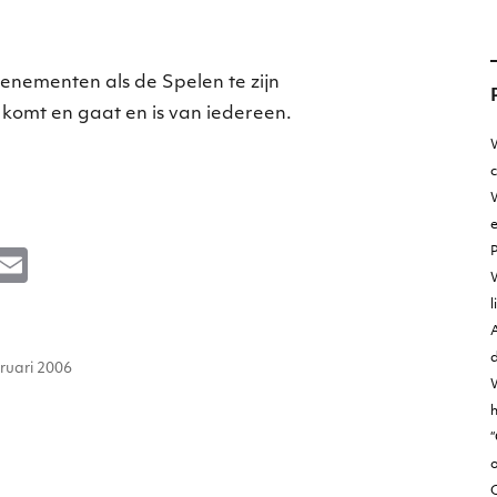
.
enementen als de Spelen te zijn
j komt en gaat en is van iedereen.
W
W
e
M
E
e
m
l
s
ai
A
atst
d
e
l
ruari 2006
n
h
g
“
o
er