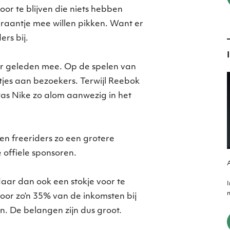
or te blijven die niets hebben
raantje mee willen pikken. Want er
rs bij.
aar geleden mee. Op de spelen van
tjes aan bezoekers. Terwijl Reebok
was Nike zo alom aanwezig in het
n freeriders zo een grotere
offiele sponsoren.
A
ar dan ook een stokje voor te
m
oor zo’n 35% van de inkomsten bij
. De belangen zijn dus groot.