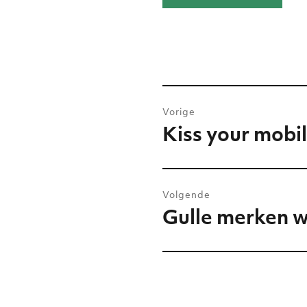
Bericht
Vorige
navigatie
Kiss your mobi
Vorig
bericht:
Volgende
Gulle merken 
Volgend
bericht: