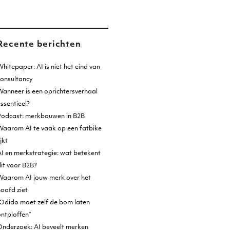
Recente berichten
hitepaper: AI is niet het eind van
consultancy
anneer is een oprichtersverhaal
ssentieel?
Podcast: merkbouwen in B2B
Waarom AI te vaak op een fatbike
ijkt
I en merkstrategie: wat betekent
it voor B2B?
Waarom AI jouw merk over het
oofd ziet
Odido moet zelf de bom laten
ntploffen”
Onderzoek: AI beveelt merken