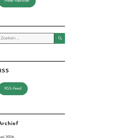
Meer hierover
Zoeken
Zoeken
aar:
RSS
RSS-feed
Archief
uni 2026