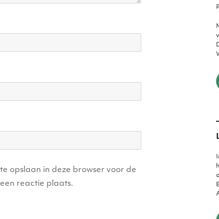
P
M
v
D
W
I
h
ite opslaan in deze browser voor de
o
een reactie plaats.
E