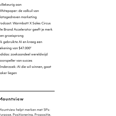
illekeurig aan
hitepaper: de valkuil van
datagedreven marketing
Podcast: Warmbatt X Sales Circus
e Brand Accelerator geeft je merk
een groeisprong
Ik gebruikte AI en kreeg een
ekening van $47.000”
adidas: zoekaandeel wereldwijd
oorspeller van succes
nderzoek: AI die wil winnen, gaat
aker liegen
Mountview
ountview helpt merken met 5P’s:
urpose, Positionering, Propositie,