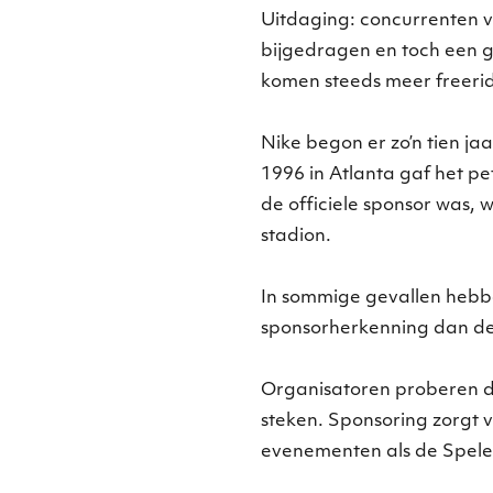
Uitdaging: concurrenten vo
bijgedragen en toch een g
komen steeds meer freeride
Nike begon er zo’n tien j
1996 in Atlanta gaf het pe
de officiele sponsor was, 
stadion.
In sommige gevallen hebbe
sponsorherkenning dan de 
Organisatoren proberen da
steken. Sponsoring zorgt v
evenementen als de Spelen