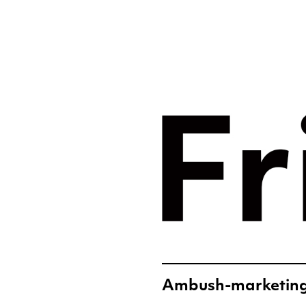
Merkst
digital
Frislic
Ambush-marketing b