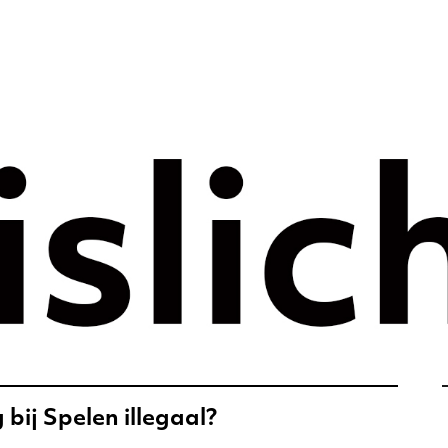
rategie voor 
e tijdperk –
ht
ij Spelen illegaal?