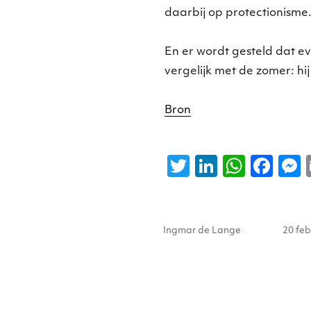
daarbij op protectionisme
En er wordt gesteld dat ev
vergelijk met de zomer: hi
Bron
T
Li
W
F
w
n
h
a
it
k
a
c
s
Auteur
Gepla
te
e
ts
e
Ingmar de Lange
20 feb
op
r
dI
A
b
n
p
o
p
o