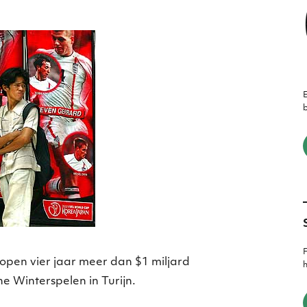
E
b
F
pen vier jaar meer dan $1 miljard
h
e Winterspelen in Turijn.