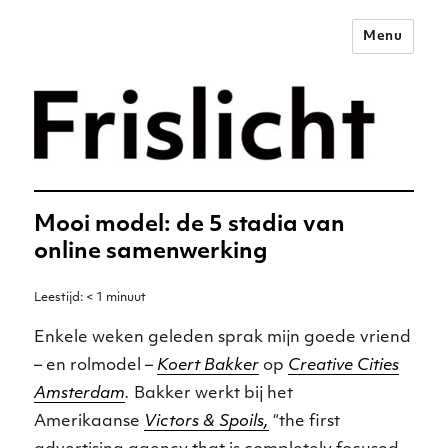
Menu
Merkstrategie voor het
digitale tijdperk –
Frislicht
Mooi model: de 5 stadia van
online samenwerking
Leestijd:
< 1
minuut
Enkele weken geleden sprak mijn goede vriend
– en rolmodel –
Koert Bakker
op
Creative Cities
Amsterdam
.
Bakker werkt bij het
Amerikaanse
Victors & Spoils,
“the first