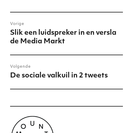
Bericht
Vorige
navigatie
Slik een luidspreker in en versla
Vorig
de Media Markt
bericht:
Volgende
De sociale valkuil in 2 tweets
Volgend
bericht: