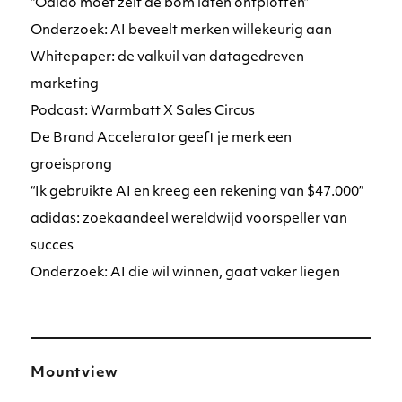
“Odido moet zelf de bom laten ontploffen”
Onderzoek: AI beveelt merken willekeurig aan
Whitepaper: de valkuil van datagedreven
marketing
Podcast: Warmbatt X Sales Circus
De Brand Accelerator geeft je merk een
groeisprong
“Ik gebruikte AI en kreeg een rekening van $47.000”
adidas: zoekaandeel wereldwijd voorspeller van
succes
Onderzoek: AI die wil winnen, gaat vaker liegen
Mountview