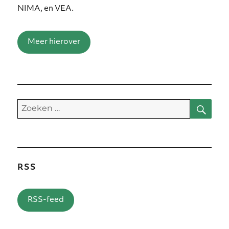
NIMA, en VEA.
Meer hierover
Zoe
Zoeken
naar:
RSS
RSS-feed