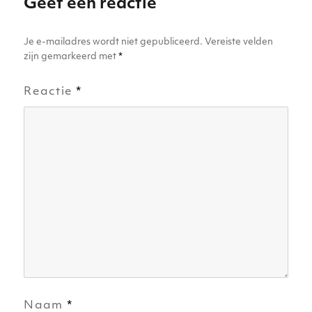
Geef een reactie
k
Je e-mailadres wordt niet gepubliceerd.
Vereiste velden
zijn gemarkeerd met
*
Reactie
*
Naam
*