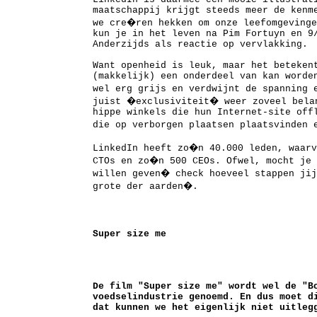
maatschappij krijgt steeds meer de kenm
we cre�ren hekken om onze leefomgevinge
kun je in het leven na Pim Fortuyn en 9
Anderzijds als reactie op vervlakking.
Want openheid is leuk, maar het beteken
(makkelijk) een onderdeel van kan worde
wel erg grijs en verdwijnt de spanning
juist �exclusiviteit� weer zoveel bela
hippe winkels die hun Internet-site off
die op verborgen plaatsen plaatsvinden
LinkedIn heeft zo�n 40.000 leden, waar
CTOs en zo�n 500 CEOs. Ofwel, mocht je 
willen geven� check hoeveel stappen ji
grote der aarden�.
Super size me
De film "Super size me" wordt wel de "B
voedselindustrie genoemd. En dus moet d
dat kunnen we het eigenlijk niet uitleg