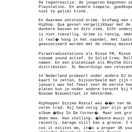
De tegenreactie: de jongeren begonnen z
Playstation. En andere simpele, goedkop
niet te gelikt klonk.
En daarmee ontstond Grime. Grofweg een 
Hiphop. Qua gevoel vergelijkbaar met de
donkere bassen en dito vibe. Echt under
is niet toevallig. Grime is ranzig, sm
it real� hoog in het vaandel. Het laats
geassocieerd worden met de cheesy mains
Piraatradiostations als Rinse FM, Rins
nieuwe sound actief. So Solid Crew, Rol
namen. En een platenzaak als Rhythm Div
distributeur. XL Recordings een relevan
In Nederland probeert onder andere DJ G
kaart te zetten, bijvoorbeeld met zijn 
januari was het feest voor de eerste ke
platen kun je onder andere terecht bij 
Nieuwe Nieuwstraat in Amsterdam.
Hiphopper Dizzee Rascal was ��n van de
voren trad. Hij had vorig jaar zijn gro
album �Boy In Da Corner�. Maar ook gro
doen mee. Hun stelling: �Dance music in
recently. Garage still has a groove. I 
cos it excites me, it�s a proper UK so