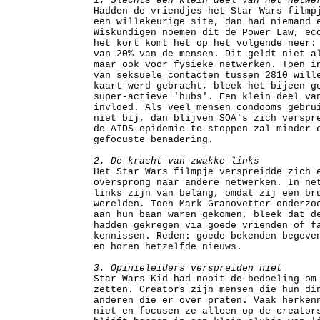
1. Slechts een klein deel van het netwe
Hadden de vriendjes het Star Wars filmp
een willekeurige site, dan had niemand 
Wiskundigen noemen dit de Power Law, ec
het kort komt het op het volgende neer:
van 20% van de mensen. Dit geldt niet a
maar ook voor fysieke netwerken. Toen i
van seksuele contacten tussen 2810 will
kaart werd gebracht, bleek het bijeen g
super-actieve 'hubs'. Een klein deel va
invloed. Als veel mensen condooms gebru
niet bij, dan blijven SOA's zich verspr
de AIDS-epidemie te stoppen zal minder 
gefocuste benadering.
2. De kracht van zwakke links
Het Star Wars filmpje verspreidde zich 
oversprong naar andere netwerken. In ne
links zijn van belang, omdat zij een br
werelden. Toen Mark Granovetter onderzo
aan hun baan waren gekomen, bleek dat d
hadden gekregen via goede vrienden of f
kennissen. Reden: goede bekenden begeve
en horen hetzelfde nieuws.
3. Opinieleiders verspreiden niet
Star Wars Kid had nooit de bedoeling om
zetten. Creators zijn mensen die hun di
anderen die er over praten. Vaak herken
niet en focusen ze alleen op de creator