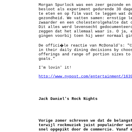
Morgan Spurlock was een zeer gezonde en
besloot als experiment gedurende 30 dag
te eten en op film vast te leggen wat d
gezondheid. We vatten samen: ernstige l
zwaarder en een cholesterolgehalte dat 
Dit alles werd levensecht gedocumenteer
zeggen dat het allemaal waar is. O ja, 
gingen voorbij toen hij weer normaal gi
De offici�le reactie van McDonald's: "C
in their daily dining decisions by choo
offerings and range of portion sizes to
goals."
I'm lovin' it!
http://www.nypost.com/entertainment/163
Jack Daniel's Rock Nights
Vorige zomer schreven we dat de belangs
terwijl rockmuziek juist populairder wo
snel opgepikt door de commercie. Vanaf 