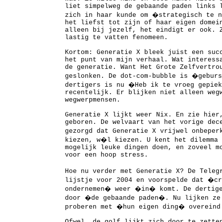
liet simpelweg de gebaande paden links 
zich in haar kunde om �strategisch te 
het liefst tot zijn of haar eigen domei
alleen bij jezelf, het eindigt er ook. 
lastig te vatten fenomeen.
Kortom: Generatie X bleek juist een suc
het punt van mijn verhaal. Wat interess
de generatie. Want Het Grote Zelfvertro
geslonken. De dot-com-bubble is �gebur
dertigers is nu �Heb ik te vroeg gepie
recentelijk. Er blijken niet alleen weg
wegwerpmensen.
Generatie X lijkt weer Nix. En zie hier
geboren. De welvaart van het vorige dec
gezorgd dat Generatie X vrijwel onbeper
kiezen, w�l kiezen. U kent het dilemma 
mogelijk leuke dingen doen, en zoveel m
voor een hoop stress.
Hoe nu verder met Generatie X? De Tele
lijstje voor 2004 en voorspelde dat �cr
ondernemen� weer �in� komt. De dertige
door �de gebaande paden�. Nu lijken ze
proberen met �hun eigen ding� overeind
Ofwel, de golf lijkt zich door te zette