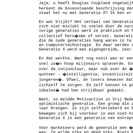
Jaja, u heeft Douglas Coupland ongetwij
herkent de bovenstaande beschrijving da
staat het nu met Generatie X? Ik ben er
En wat blijkt? Het verhaal van Generati
zich niet mislukt te voelen door de nar
vorige generaties werd ze praktisch en 
collectief hero�sme of verzet. Generati
die de oude generaties bang waren in te
en computertechnologie. En daar werden 
Generatie X werd een eigengereide, zeer
En dat werkte. Want nog nooit was er ee
snel zo�n hoop miljonairs opleverde. En
over de conjunctuur, maar ook over de �
quoteer - �intelligentie, inventiviteit
jongeren�. Ofwel, de losers bewezen dat
zichzelf te zorgen. En zelf kansen te p
idealen� had hen strijdbaar gemaakt.
Want, zo meldde Motivaction in Vrij Ned
optimistische generatie. Een groep die 
laat brengen. Ze zijn zelfverzekerd en 
bewegen zich bij voorkeur in een niet-
Generatie X is een generatie van entrep
Voor marketeers werd de generatie een 
was. Ze wilde niks en deed niks. Niets 