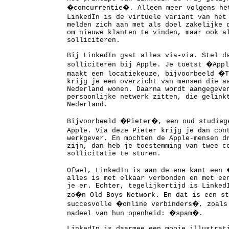
�concurrentie�. Alleen meer volgens h
LinkedIn is de virtuele variant van he
melden zich aan met als doel zakelijke 
om nieuwe klanten te vinden, maar ook a
solliciteren.
Bij LinkedIn gaat alles via-via. Stel d
solliciteren bij Apple. Je toetst �App
maakt een locatiekeuze, bijvoorbeeld �
krijg je een overzicht van mensen die a
Nederland wonen. Daarna wordt aangegeve
persoonlijke netwerk zitten, die gelink
Nederland.
Bijvoorbeeld �Pieter�, een oud studieg
Apple. Via deze Pieter krijg je dan con
werkgever. En mochten de Apple-mensen d
zijn, dan heb je toestemming van twee c
sollicitatie te sturen.
Ofwel, LinkedIn is aan de ene kant een
alles is met elkaar verbonden en met ee
je er. Echter, tegelijkertijd is Linked
zo�n Old Boys Network. En dat is een st
succesvolle �online verbinders�, zoals
nadeel van hun openheid: �spam�.
LinkedIn is daarmee een mooie illustrat