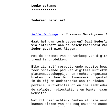
Leuke columns
-------------
Iedereen retailer!
Jelle de Jonge
is Business Development M
Gaat het dan toch gebeuren? Gaat Nederl
via internet? Aan de beschikbaarheid va
ieder geval niet liggen.
Met de opkomst van de verkoop van digit
trend te ontdekken.
Elke zichzelf respecterende website beg
zeer onbekende pad van digitale muziekd
platenmaatschappijen en rechtenorganisa
breken over hoe de online-verkoop gesta
in de rij om audiotracks aan te bieden.
portals, muzieksites of online aanbiede
de cola�s, radiostations en banken gaan
websites.
Wat zit hier achter? Denken al deze aan
kunnen pikken van het nog onzekere succ