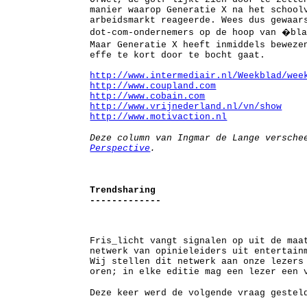
manier waarop Generatie X na het school
arbeidsmarkt reageerde. Wees dus gewaar
dot-com-ondernemers op de hoop van �bl
Maar Generatie X heeft inmiddels bewez
effe te kort door te bocht gaat.
http://www.intermediair.nl/Weekblad/wee
http://www.coupland.com
http://www.cobain.com
http://www.vrijnederland.nl/vn/show
http://www.motivaction.nl
Deze column van Ingmar de Lange versch
Perspective
.
Trendsharing
-------------
Fris_licht vangt signalen op uit de maa
netwerk van opinieleiders uit entertain
Wij stellen dit netwerk aan onze lezers
oren; in elke editie mag een lezer een 
Deze keer werd de volgende vraag gestel