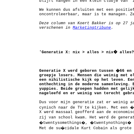
blijft hangen in een klein clubje van '
We kunnen dus afsluiten met een positie
oncontroleerbaar, maar is te managen. Z
Deze column van Koert Bakker is op 27 j
verschenen in
Marketingtribune
.
'Generatie X: nix > alles > nix� alles
Generatie X werd geboren tussen �66 en
groepje losers. Mensen die weinig met e
een nihilistische kijk op het leven. Ee
onthechting in de moderne samenleving. 
yuppies. Beide groepen hadden met gelij
nageleefd en er weinig van terecht gebr
Dus voor mijn generatie zat er weinig a
cynisch naar de TV te kijken. Met een 
X werd massaal geofferd aan de economis
zij van school kwam. Het werd de gener
�twentysomethings�, �twentynothings� 
Met de su�cidale Kurt Cobain als grote 