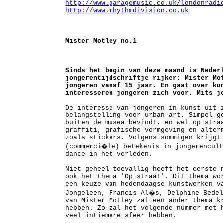
http://www.garagemusic.co.uk/londonradi
http://www.rhythmdivision.co.uk
Mister Motley no.1
Sinds het begin van deze maand is Neder
jongerentijdschriftje rijker: Mister Mo
jongeren vanaf 15 jaar. En gaat over ku
interesseren jongeren zich voor. Mits j
De interesse van jongeren in kunst uit 
belangstelling voor urban art. Simpel g
buiten de musea bevindt, en wel op stra
graffiti, grafische vormgeving en alter
zoals stickers. Volgens sommigen krijgt
(commerci�le) betekenis in jongerencult
dance in het verleden.
Niet geheel toevallig heeft het eerste 
ook het thema 'Op straat'. Dit thema wo
een keuze van hedendaagse kunstwerken v
Jongeleen, Francis Al�s, Delphine Bedel
van Mister Motley zal een ander thema k
hebben. Zo zal het volgende nummer met 
veel intiemere sfeer hebben.