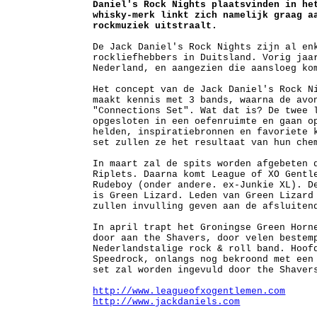
Daniel's Rock Nights plaatsvinden in he
whisky-merk linkt zich namelijk graag a
rockmuziek uitstraalt.
De Jack Daniel's Rock Nights zijn al en
rockliefhebbers in Duitsland. Vorig jaa
Nederland, en aangezien die aansloeg ko
Het concept van de Jack Daniel's Rock N
maakt kennis met 3 bands, waarna de avo
"Connections Set". Wat dat is? De twee 
opgesloten in een oefenruimte en gaan o
helden, inspiratiebronnen en favoriete 
set zullen ze het resultaat van hun che
In maart zal de spits worden afgebeten 
Riplets. Daarna komt League of XO Gentl
Rudeboy (onder andere. ex-Junkie XL). D
is Green Lizard. Leden van Green Lizard
zullen invulling geven aan de afsluiten
In april trapt het Groningse Green Horn
door aan the Shavers, door velen bestem
Nederlandstalige rock & roll band. Hoof
Speedrock, onlangs nog bekroond met een
set zal worden ingevuld door the Shaver
http://www.leagueofxogentlemen.com
http://www.jackdaniels.com