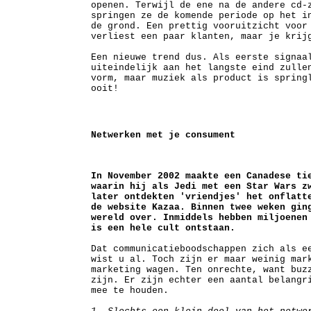
openen. Terwijl de ene na de andere cd-
springen ze de komende periode op het i
de grond. Een prettig vooruitzicht voor
verliest een paar klanten, maar je krij
Een nieuwe trend dus. Als eerste signaa
uiteindelijk aan het langste eind zulle
vorm, maar muziek als product is spring
ooit!
Netwerken met je consument
In November 2002 maakte een Canadese ti
waarin hij als Jedi met een Star Wars z
later ontdekten 'vriendjes' het onflatt
de website Kazaa. Binnen twee weken gin
wereld over. Inmiddels hebben miljoenen
is een hele cult ontstaan.
Dat communicatieboodschappen zich als e
wist u al. Toch zijn er maar weinig mar
marketing wagen. Ten onrechte, want buz
zijn. Er zijn echter een aantal belangr
mee te houden.