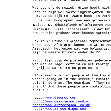
verleden daarom al samen met Rascal.
Wat betreft de muziek: Grime heeft niet
Maar er zijn wel vaste ingredi�nten. He
bpm. Natuurlijk met zware bass. En verh
drugs. Het hoogtepunt van een grime-av
�dissen�, �battelen� of aftroeven van 
Eminem�s 8 Mile. Interessant is dat Gri
bewust niet probeer Amerikaanse spreekt
Ook leuk: Grime is �raciaal representa
wordt door Afro-amerikanen, is Grime ve
Aziatisch, het enige wat van belang is,
zijn de meeste Grimers onder de 22.
Natuurlijk zijn de platenbazen ge�ntere
wat met de lage leeftijd en het ranzige
begrijpen wat Grime nu precies is.
"I've seen a lot of people at the top e
what's going on in the street," zuchtte
ooit in de krant The Guardian. "They're
thing?' And these people are controllin
a clue."
http://www.djgomes.com
http://www.massivesoulfood.nl
http://www.dizzeerascal.co.uk
http://www.xlrecordings.com