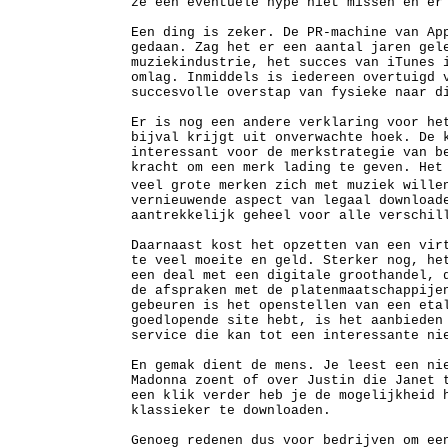
ze een eventuele hype niet missen en er
Een ding is zeker. De PR-machine van Ap
gedaan. Zag het er een aantal jaren gel
muziekindustrie, het succes van iTunes 
omlag. Inmiddels is iedereen overtuigd 
succesvolle overstap van fysieke naar d
Er is nog een andere verklaring voor he
bijval krijgt uit onverwachte hoek. De 
interessant voor de merkstrategie van b
kracht om een merk lading te geven. Het
veel grote merken zich met muziek wille
vernieuwende aspect van legaal download
aantrekkelijk geheel voor alle verschil
Daarnaast kost het opzetten van een vir
te veel moeite en geld. Sterker nog, he
een deal met een digitale groothandel, 
de afspraken met de platenmaatschappije
gebeuren is het openstellen van een eta
goedlopende site hebt, is het aanbieden
service die kan tot een interessante ni
En gemak dient de mens. Je leest een ni
Madonna zoent of over Justin die Janet 
een klik verder heb je de mogelijkheid 
klassieker te downloaden.
Genoeg redenen dus voor bedrijven om ee