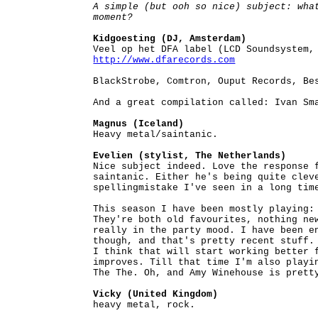
A simple (but ooh so nice) subject: wha
moment?
Kidgoesting (DJ, Amsterdam)
Veel op het DFA label (LCD Soundsystem,
http://www.dfarecords.com
BlackStrobe, Comtron, Ouput Records, Be
And a great compilation called: Ivan Sm
Magnus (Iceland)
Heavy metal/saintanic.
Evelien (stylist, The Netherlands)
Nice subject indeed. Love the response 
saintanic. Either he's being quite clev
spellingmistake I've seen in a long tim
This season I have been mostly playing:
They're both old favourites, nothing ne
really in the party mood. I have been e
though, and that's pretty recent stuff.
I think that will start working better 
improves. Till that time I'm also playi
The The. Oh, and Amy Winehouse is prett
Vicky (United Kingdom)
heavy metal, rock.