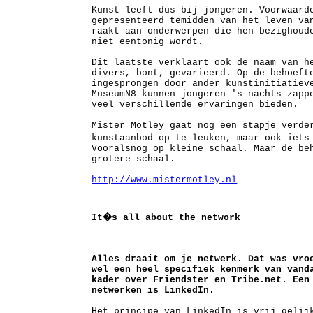
Kunst leeft dus bij jongeren. Voorwaard
gepresenteerd temidden van het leven va
raakt aan onderwerpen die hen bezighoud
niet eentonig wordt.
Dit laatste verklaart ook de naam van h
divers, bont, gevarieerd. Op de behoeft
ingesprongen door ander kunstinitiatiev
MuseumN8 kunnen jongeren 's nachts zapp
veel verschillende ervaringen bieden.
Mister Motley gaat nog een stapje verde
kunstaanbod op te leuken, maar ook iets
Vooralsnog op kleine schaal. Maar de be
grotere schaal.
http://w
ww.mistermotley.nl
It�s all about the network
Alles draait om je netwerk. Dat was vro
wel een heel specifiek kenmerk van van
kader over Friendster en Tribe.net. Een
netwerken is LinkedIn.
Het principe van LinkedIn is vrij gelij