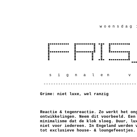
w o e n s d a g 
s i g n a l e n v
--------------------------------------
Grime: niet luxe, wel ranzig
Reactie & tegenreactie. Zo werkt het on
ontwikkelingen. Neem dit voorbeeld. Een
minimalisme dat de klok sloeg. Duur, lu
niet voor iedereen. In Engeland werden 
tot exclusieve house- & loungefeestjes.